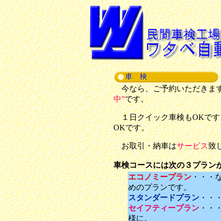
今なら、ご予約いただきます
中”
です。
１日クイック車検もOKです
OKです。
お取引・納車は
サービス
致
車検コースには次の３プラン
エコノミープラン
・・・
めのプランです。
スタンダードプラン
・・
セイフティープラン
・・
様に。