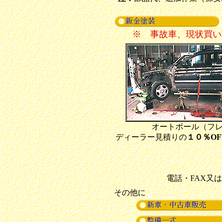
※ 事故車、現状買い
オートポール（フ
ディーラー見積りの
１０％OF
電話・FAX又
その他に