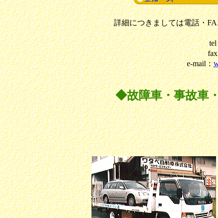
詳細につきましては電話・F
te
fa
e-mail：
w
◆故障車・事故車