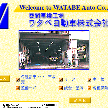
各種新車・中古車販
リース
車 検
売
整備一式
鈑金・塗装
各種保