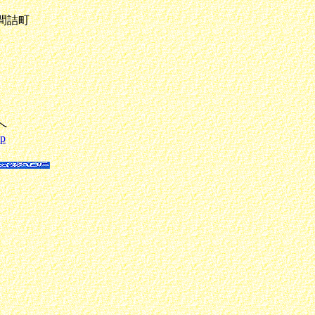
間詰町
へ
jp